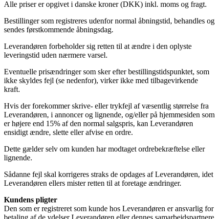
Alle priser er opgivet i danske kroner (DKK) inkl. moms og fragt.
Bestillinger som registreres udenfor normal åbningstid, behandles og
sendes førstkommende åbningsdag.
Leverandøren forbeholder sig retten til at ændre i den oplyste
leveringstid uden nærmere varsel.
Eventuelle prisændringer som sker efter bestillingstidspunktet, som
ikke skyldes fejl (se nedenfor), virker ikke med tilbagevirkende
kraft.
Hvis der forekommer skrive- eller trykfejl af væsentlig størrelse fra
Leverandøren, i annoncer og lignende, og/eller på hjemmesiden som
er højere end 15% af den normal salgspris, kan Leverandøren
ensidigt ændre, slette eller afvise en ordre.
Dette gælder selv om kunden har modtaget ordrebekræftelse eller
lignende.
Sådanne fejl skal korrigeres straks de opdages af Leverandøren, idet
Leverandøren ellers mister retten til at foretage ændringer.
Kundens pligter
Den som er registreret som kunde hos Leverandøren er ansvarlig for
betaling af de ydelser Leverandøren eller dennes samarbejdspartnere