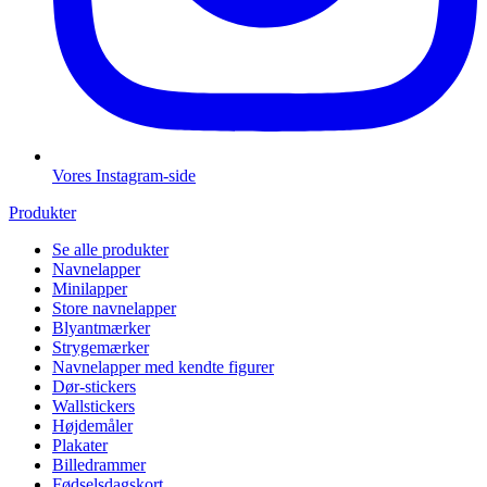
Vores Instagram-side
Produkter
Se alle produkter
Navnelapper
Minilapper
Store navnelapper
Blyantmærker
Strygemærker
Navnelapper med kendte figurer
Dør-stickers
Wallstickers
Højdemåler
Plakater
Billedrammer
Fødselsdagskort