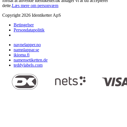
fortsat at anvende identiketter.dk antager vi at du accepterer
dette.
Læs mere om personværn
Copyright
2026
Identiketter ApS
Betingelser
Persondatapolitik
navnelapper.no
namnlappar.se
ikioma.fi
namensetiketten.de
teddylabels.com