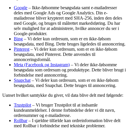
Google
– Ikke-følsomme besøgsdata samt e-mailadresser
deles med Google Ads og Google Analytics. Din e-
mailadresse bliver krypteret med SHA-256, inden den deles
med Google, og bruges til målrettet markedsføring. Du har
selv mulighed for at administrere, hvilke annoncer du ser i
Google-produkter.
Bing
– Vi deler kun ordresum, som er en ikke-følsom
besøgsdata, med Bing. Dette bruges ligeledes til annoncering.
Pinterest
– Vi deler kun ordresum, som er en ikke-følsom
besøgsdata, med Pinterest. Dette anvendes til
annonceringsformål.
Meta (Facebook og Instagram)
– Vi deler ikke-følsomme
besøgsdata som ordresum og produkttype. Dette bliver brugt i
forbindelse med annoncering.
Snapchat
– Vi deler kun ordresum, som er en ikke-følsom
besøgsdata, med Snapchat. Dette bruges til annoncering.
Uanset hvilket samtykke du giver, vil data blive delt med følgende:
Trustpilot
– Vi bruger Trustpilot til at indsamle
kundeanmeldelser. I denne forbindelse deler vi dit navn,
ordrenummer og e-mailadresse.
Rollbar
– I sjældne tilfælde kan ordreinformation blive delt
med Rollbar i forbindelse med tekniske problemer.