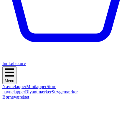
Indkøbskurv
Menu
Navnelapper
Minilapper
Store
navnelapper
Blyantmærker
Strygemærker
Børneværelset