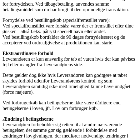
for fortrydelsen. Ved tilbagebetaling, anvendes samme
betalingsmiddel som du har brugt til den oprindelige transaktion.
Fortrydelse ved bestillingskøb (specialfremstillet vare):
Ved specialfremstillet vare forstås; varer der er fremstillet efter dine
ønsker – altså f.eks. påtrykt specielt navn eller andet.
Ved bestillingskøb bortfalder de 90 dages fortrydelsesret og du
accepterer ved ordreafgivelse at produktionen kan starte.
Ekstraordinære forhold
Leverandøren er kun ansvarlig for tab af varen hvis der kan påvises
fejl eller mangler fra Leverandørens side.
Dette gælder dog ikke hvis Leverandøren kan godtgøre at tabet
skyldes forhold udenfor Leverandørens kontrol, og som
Leverandøren samtidig ikke med rimelighed kunne have undgået
(force majeure).
Ved forbrugerkøb kan betingelserne ikke være dårligere end
betingelserne i loven, jfr. Lov om forbruger-køb.
Ændring i betingelserne
Leverandøren forbeholder sig retten til at ændre nærværende
betingelser, det samme gør sig gældende i forbindelse med
ændringer i lovgivningen, der medfører nødvendige ændringer i