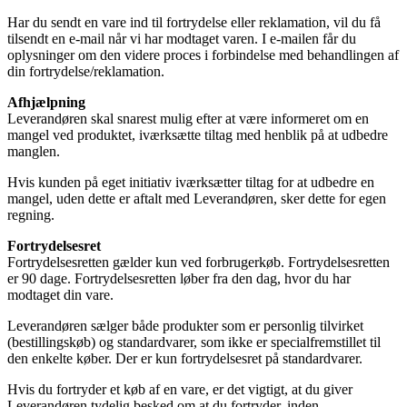
Har du sendt en vare ind til fortrydelse eller reklamation, vil du få
tilsendt en e-mail når vi har modtaget varen. I e-mailen får du
oplysninger om den videre proces i forbindelse med behandlingen af
din fortrydelse/reklamation.
Afhjælpning
Leverandøren skal snarest mulig efter at være informeret om en
mangel ved produktet, iværksætte tiltag med henblik på at udbedre
manglen.
Hvis kunden på eget initiativ iværksætter tiltag for at udbedre en
mangel, uden dette er aftalt med Leverandøren, sker dette for egen
regning.
Fortrydelsesret
Fortrydelsesretten gælder kun ved forbrugerkøb. Fortrydelsesretten
er 90 dage. Fortrydelsesretten løber fra den dag, hvor du har
modtaget din vare.
Leverandøren sælger både produkter som er personlig tilvirket
(bestillingskøb) og standardvarer, som ikke er specialfremstillet til
den enkelte køber. Der er kun fortrydelsesret på standardvarer.
Hvis du fortryder et køb af en vare, er det vigtigt, at du giver
Leverandøren tydelig besked om at du fortryder, inden