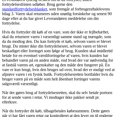
fortrydelsesfristen udløber. Brug gerne den
standardfortrydelsesblanket
, som fremgår af forbrugeraftalelovens
bilag 3. Varen skal returneres uden unødig forsinkelse og senest 90
dage efter at du har givet Leverandøren meddelelse om din
fortrydelse.
Hvis du fortryder dit køb af en vare, som der ikke er fejlbehæftet,
skal du returnere varen i væsentligt samme stand og mængde, som
da du modtog den. Du kan fortryde et køb, selvom varen er blevet
brugt. Du mister ikke din fortrydelsesret, selvom varen er blevet
beskadiget eller forringet som følge af brug. Kunden skal imidlertid
betale for en eventuel værdiforringelse af varen, hvis kunden har
behandlet varen på en anden måde, end hvad der var nødvendig for
at fastslå varens art, egenskaber og den måde den fungerer på. En
vare er kun brugt, hvis den bruges ud over, hvad der er muligt ved at
afprøve varen i en fysisk butik. Fortrydelsesretten bortfalder hvis du
bruger varen på en måde som helt åbenbart forringer varens
salgsværdi væsentligt.
Når der gøres brug af fortrydelsesretten, skal du selv betale portoen
for at sende varen i retur. Vi modtager ikke pakker sendt pr.
efterkrav.
Når du fortryder dit køb, tilbagebetales købesummen. Dette gøres
når vi har fået varen retur og kontrolleret at den lever op til reglerne