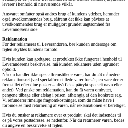
leverer i henhold til nærværende vilkår.
Ansvaret omfatter også andres brug af kundens ydelser, herunder
også uvedkommendes brug, såfremt det ikke kan påvises at
uvedkommendes brug er muliggjort grundet uagtsomhed fra
Leverandørens side.
Reklamation
Før der reklameres til Leverandøren, bør kunden undersøge om
fejlen skyldes kundens forhold.
Hvis kunden kan godtgøre, at produktet ikke fungerer i henhold til
Leverandørens beskrivelse, må kunden reklamere uden ugrundet
ophold.
Når du handler ikke specialfremstillede varer, har du 24 måneders
reklamationsret (ved specialfremstillede varer forstås; en vare der er
fremstillet efter dine ønsker – altså f.eks. påtrykt specielt navn eller
andet). Ved ønske om reklamation, kan du få varen ombyttet,
pengene tilbage eller afslag i prisen, afhængig af den konkrete sag.
Vi refunderer rimelige fragtomkostninger, som du måtte have i
forbindelse med returnering af varen, når reklamationen er berettiget.
Hvis du ønsker at reklamere over et produkt, skal det indsendes til
os på vores postadresse, se nedenfor. Når du returnerer varen, bedes
du angive en beskrivelse af fejlen.