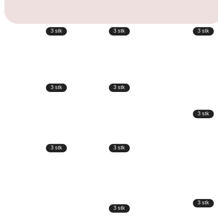
3
stk