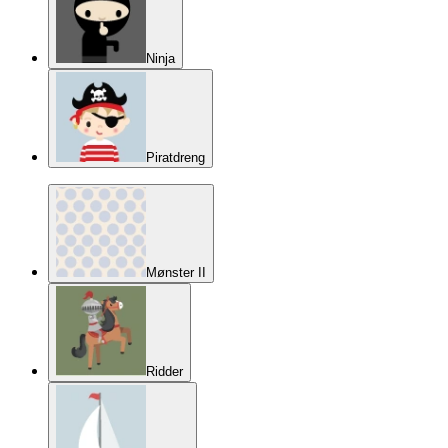
Ninja
Piratdreng
Mønster II
Ridder