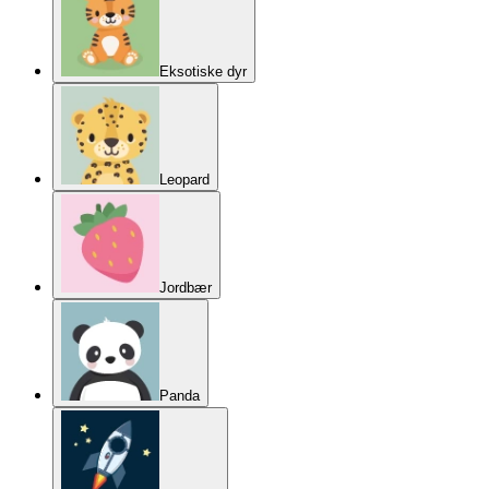
Eksotiske dyr
Leopard
Jordbær
Panda