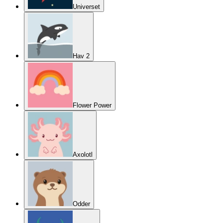
Universet
Hav 2
Flower Power
Axolotl
Odder