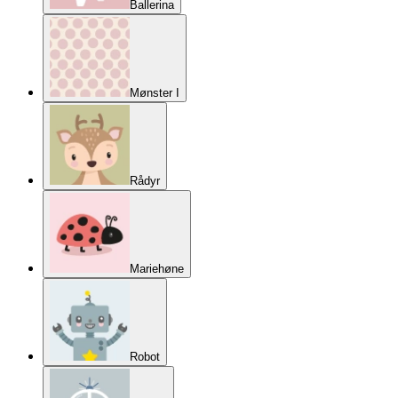
Ballerina
Mønster I
Rådyr
Mariehøne
Robot