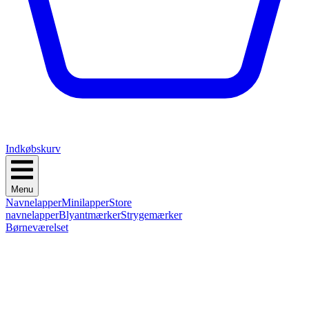
Indkøbskurv
Menu
Navnelapper
Minilapper
Store
navnelapper
Blyantmærker
Strygemærker
Børneværelset