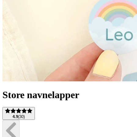
Store navnelapper
4.9
(
30
)