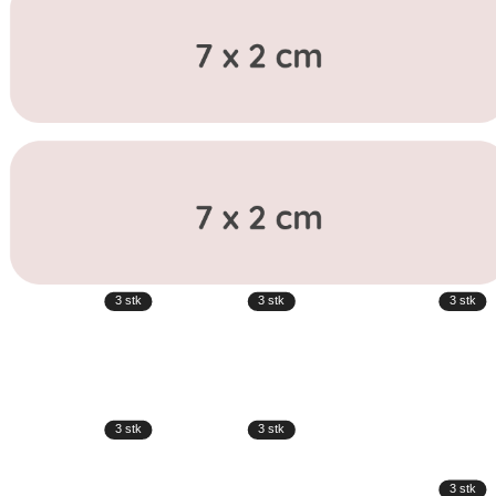
3
stk