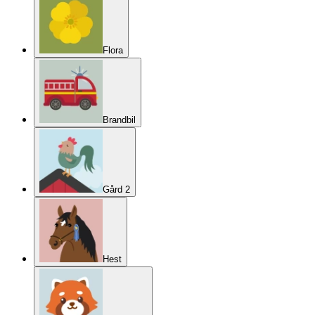
Flora
Brandbil
Gård 2
Hest