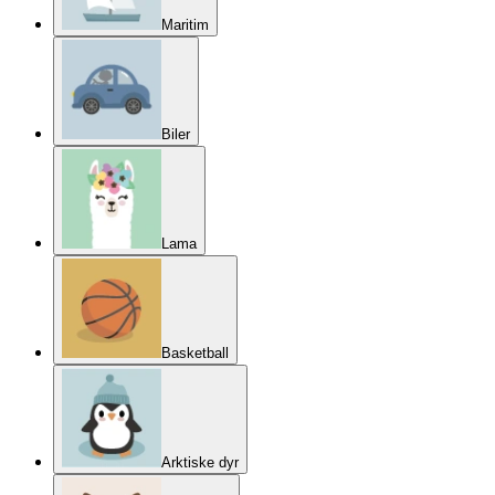
Maritim
Biler
Lama
Basketball
Arktiske dyr