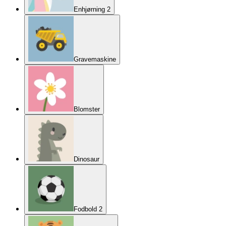
Enhjørning 2
Gravemaskine
Blomster
Dinosaur
Fodbold 2