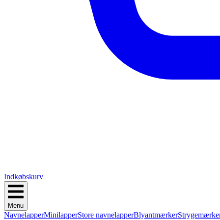
Indkøbskurv
Menu
Navnelapper
Minilapper
Store navnelapper
Blyantmærker
Strygemærke