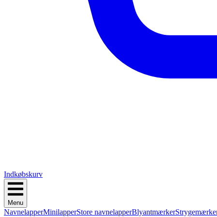
Indkøbskurv
Menu
Navnelapper
Minilapper
Store navnelapper
Blyantmærker
Strygemærke