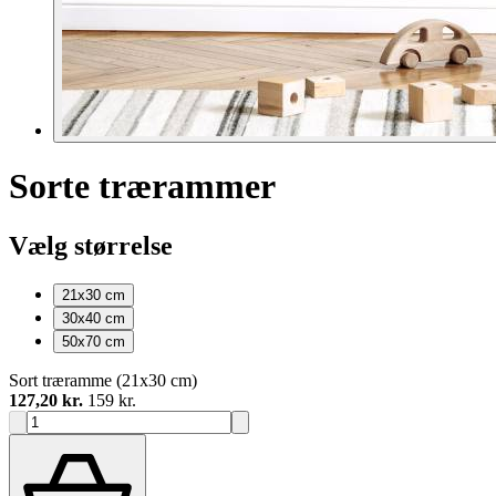
Sorte trærammer
Vælg størrelse
21x30
cm
30x40
cm
50x70
cm
Sort træramme (21x30 cm)
127,20 kr.
159 kr.