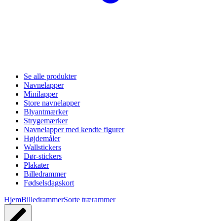
Se alle produkter
Navnelapper
Minilapper
Store navnelapper
Blyantmærker
Strygemærker
Navnelapper med kendte figurer
Højdemåler
Wallstickers
Dør-stickers
Plakater
Billedrammer
Fødselsdagskort
Hjem
Billedrammer
Sorte trærammer