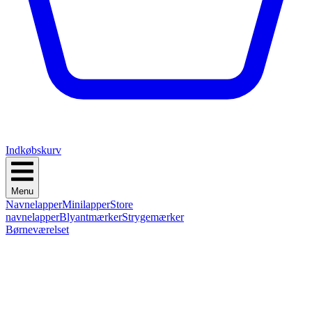
Indkøbskurv
Menu
Navnelapper
Minilapper
Store
navnelapper
Blyantmærker
Strygemærker
Børneværelset