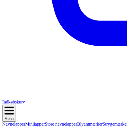
Indkøbskurv
Menu
Navnelapper
Minilapper
Store navnelapper
Blyantmærker
Strygemærke