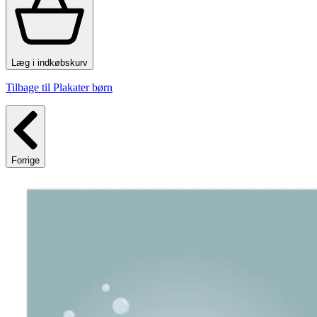
Læg i indkøbskurv
Tilbage til Plakater børn
Forrige