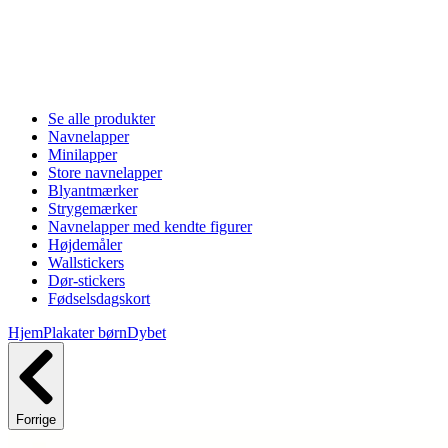
Se alle produkter
Navnelapper
Minilapper
Store navnelapper
Blyantmærker
Strygemærker
Navnelapper med kendte figurer
Højdemåler
Wallstickers
Dør-stickers
Fødselsdagskort
Hjem
Plakater børn
Dybet
Forrige