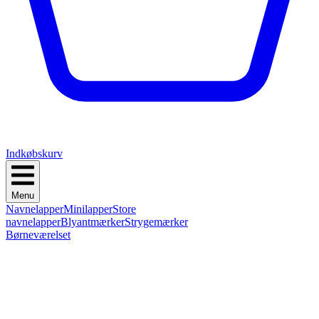
Indkøbskurv
Menu
Navnelapper
Minilapper
Store
navnelapper
Blyantmærker
Strygemærker
Børneværelset