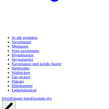
Se alle produkter
Navnelapper
Minilapper
Store navnelapper
Blyantmærker
Strygemærker
Navnelapper med kendte figurer
Højdemåler
Wallstickers
Dør-stickers
Plakater
Billedrammer
Fødselsdagskort
Hjem
Plakater børn
Eksotiske dyr