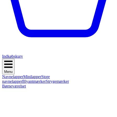
Indkøbskurv
Menu
Navnelapper
Minilapper
Store
navnelapper
Blyantmærker
Strygemærker
Børneværelset