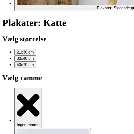
Plakater: Siddende gr
Plakater: Katte
Vælg størrelse
21x30
cm
30x40
cm
50x70
cm
Vælg ramme
Ingen ramme