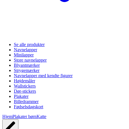
Se alle produkter
Navnelapper
Minilapper
Store navnelapper
Blyantmærker
Strygemærker
Navnelapper med kendte figurer
Højdemåler
Wallstickers
Dør-stickers
Plakater
Billedrammer
Fødselsdagskort
Hjem
Plakater børn
Katte