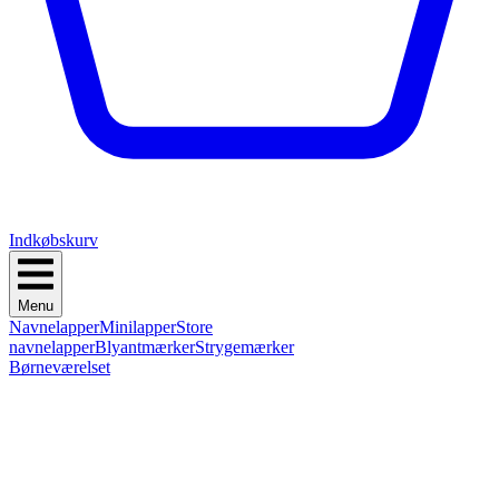
Indkøbskurv
Menu
Navnelapper
Minilapper
Store
navnelapper
Blyantmærker
Strygemærker
Børneværelset