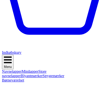
Indkøbskurv
Menu
Navnelapper
Minilapper
Store
navnelapper
Blyantmærker
Strygemærker
Børneværelset