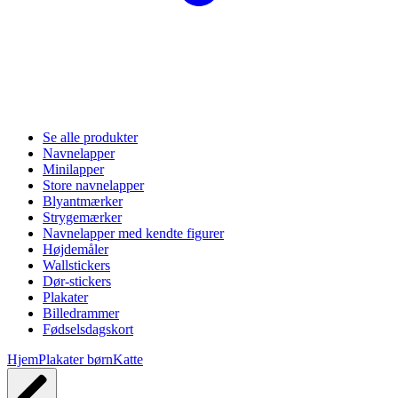
Se alle produkter
Navnelapper
Minilapper
Store navnelapper
Blyantmærker
Strygemærker
Navnelapper med kendte figurer
Højdemåler
Wallstickers
Dør-stickers
Plakater
Billedrammer
Fødselsdagskort
Hjem
Plakater børn
Katte