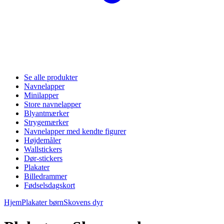
Se alle produkter
Navnelapper
Minilapper
Store navnelapper
Blyantmærker
Strygemærker
Navnelapper med kendte figurer
Højdemåler
Wallstickers
Dør-stickers
Plakater
Billedrammer
Fødselsdagskort
Hjem
Plakater børn
Skovens dyr