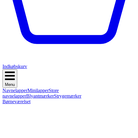
Indkøbskurv
Menu
Navnelapper
Minilapper
Store
navnelapper
Blyantmærker
Strygemærker
Børneværelset