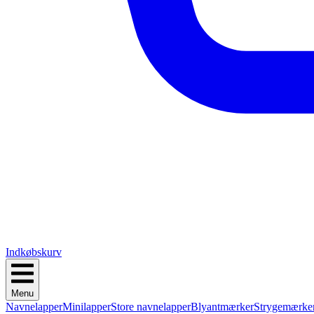
Indkøbskurv
Menu
Navnelapper
Minilapper
Store navnelapper
Blyantmærker
Strygemærke