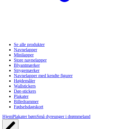
Se alle produkter
Navnelapper
Minilapper
Store navnelapper
Blyantmærker
Strygemærker
Navnelapper med kendte figurer
Højdemåler
Wallstickers
Dør-stickers
Plakater
Billedrammer
Fødselsdagskort
Hjem
Plakater børn
Små dyreunger i drømmeland