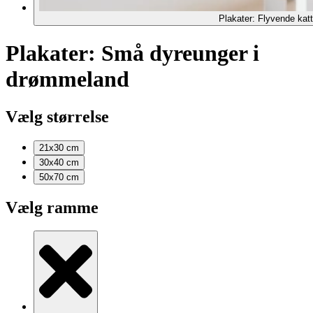
Plakater: Flyvende katt
Plakater: Små dyreunger i
drømmeland
Vælg størrelse
21x30
cm
30x40
cm
50x70
cm
Vælg ramme