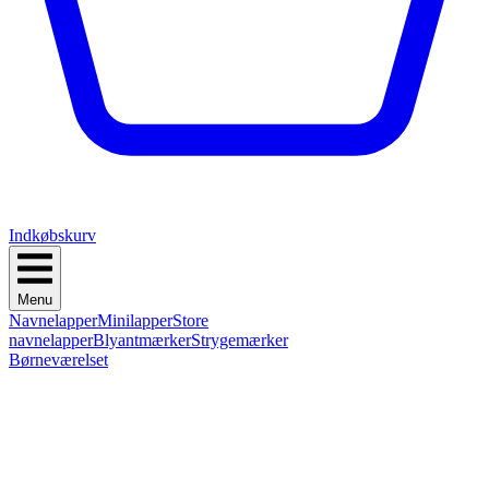
Indkøbskurv
Menu
Navnelapper
Minilapper
Store
navnelapper
Blyantmærker
Strygemærker
Børneværelset