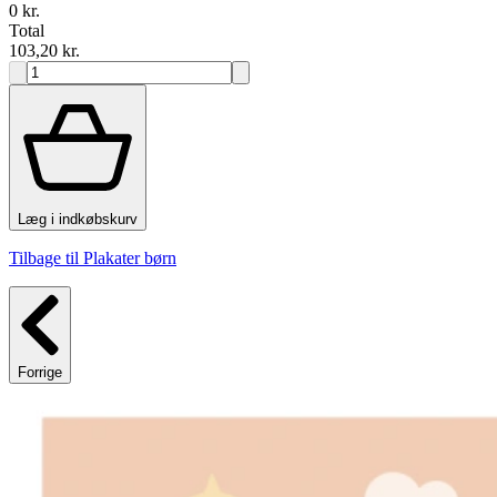
0 kr.
Total
103,20 kr.
Læg i indkøbskurv
Tilbage til Plakater børn
Forrige