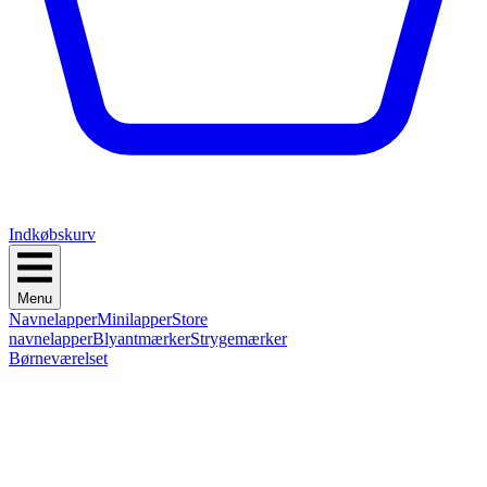
Indkøbskurv
Menu
Navnelapper
Minilapper
Store
navnelapper
Blyantmærker
Strygemærker
Børneværelset