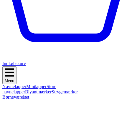
Indkøbskurv
Menu
Navnelapper
Minilapper
Store
navnelapper
Blyantmærker
Strygemærker
Børneværelset