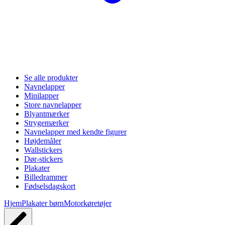
Se alle produkter
Navnelapper
Minilapper
Store navnelapper
Blyantmærker
Strygemærker
Navnelapper med kendte figurer
Højdemåler
Wallstickers
Dør-stickers
Plakater
Billedrammer
Fødselsdagskort
Hjem
Plakater børn
Motorkøretøjer