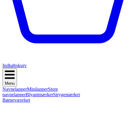
Indkøbskurv
Menu
Navnelapper
Minilapper
Store
navnelapper
Blyantmærker
Strygemærker
Børneværelset