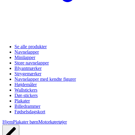
Se alle produkter
Navnelapper
Minilapper
Store navnelapper
Blyantmærker
Strygemærker
Navnelapper med kendte figurer
Højdemåler
Wallstickers
Dør-stickers
Plakater
Billedrammer
Fødselsdagskort
Hjem
Plakater børn
Motorkøretøjer