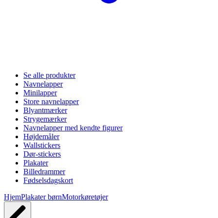
Se alle produkter
Navnelapper
Minilapper
Store navnelapper
Blyantmærker
Strygemærker
Navnelapper med kendte figurer
Højdemåler
Wallstickers
Dør-stickers
Plakater
Billedrammer
Fødselsdagskort
Hjem
Plakater børn
Motorkøretøjer