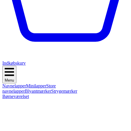
Indkøbskurv
Menu
Navnelapper
Minilapper
Store
navnelapper
Blyantmærker
Strygemærker
Børneværelset