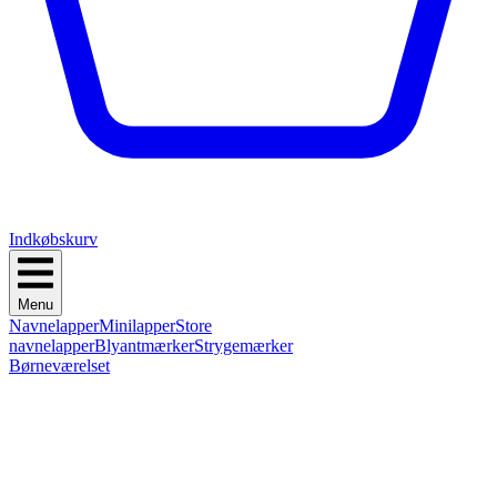
Indkøbskurv
Menu
Navnelapper
Minilapper
Store
navnelapper
Blyantmærker
Strygemærker
Børneværelset