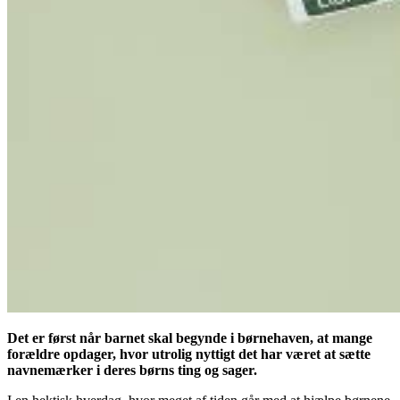
Det er først når barnet skal begynde i børnehaven, at mange
forældre opdager, hvor utrolig nyttigt det har været at sætte
navnemærker i deres børns ting og sager.