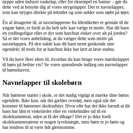
tæppe uden indsyet vaskelap, eller for eksempel en bamse – gør du
dette ved at benytte dig af vores strygelapper. Det er navnelapper,
som kan stryges direkte på tekstilet og som sidder som støbt på tøjet.
Én af årsagerne til, at navnelapperne fra Identiketter er geniale til de
yngste børn, er fordi at du helt selv kan vælge et motiv. Har dit barn
en yndlingsfigur eller et dyr som han/hun elsker over alt på jorden?
Så er det vores anbefaling, at du vælger dette som motiv på
navnelappen. På den måde kan dit barn nemt genkende sine
egendele; til trods for at han/hun ikke har lært at læse endnu.
Vil du have flere ideer til, hvordan du kan bruge vores mærkelapper
til børn på bedste vis? Se vores spændende indlæg om navnelapper
til børnehaven.
Navnelapper til skolebørn
Når børnene starter i skole, er det stadig vigtigt at mærke dine børns
egendele. Ikke kun, når det gælder overtøj; men også når det
kommer til børnenes skoleudstyr. Hvor ofte har det ikke hændt at dit
barn har lånt et viskelæder eller en vinkelmåler ud til en
skolekammerat, uden at få det tilbage? Det er jo ikke fordi
skolekammeraterne er nogen tyveknægte, men børn er jo børn og
har tendens til at være lidt glemsomme.