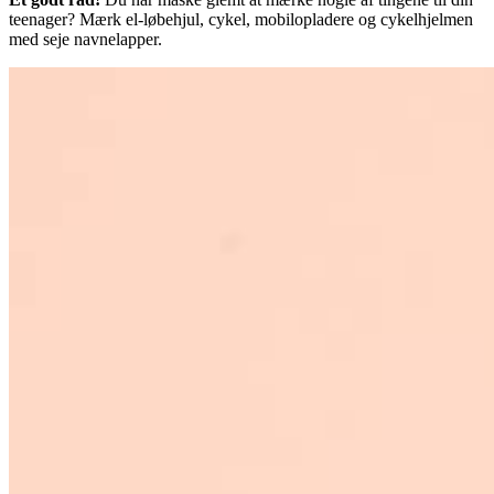
teenager? Mærk el-løbehjul, cykel, mobilopladere og cykelhjelmen
med seje navnelapper.