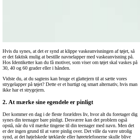
Hvis du synes, at det er synd at klippe vaskeanvisningen af tøjet, så
er det faktisk mulig at bestille navnelapper med vaskeanvisning på.
Hos Identiketter kan du få motiver, som viser om tøjet skal vaskes på
30, 40 og 60 grader eller i hånden.
Vidste du, at du sagtens kan bruge et glattejern til at sætte vores
strygelapper på tøjet? Dette er et hurtigt og smart alternativ, hvis man
ikke har et strygejern.
2. At mærke sine egendele er pinligt
Der kommer en dag i de fleste forældres liv, hvor alt du foretager dig
synes din teenager bare pinligt. Desværre kan det problem også
opstå, når du vil mærke tingene til din teenager med navn. Men det
er der ingen grund til at være pinlig over. Det ville da være utrolig
synd, at det højelskede tørklæde eller høretelefonerne skulle blive