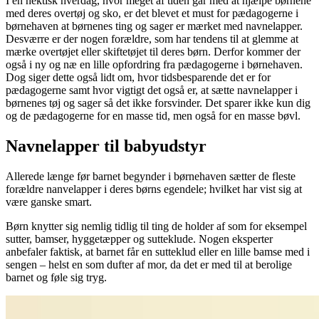
I en hektisk hverdag, hvor meget af tiden går med at hjælpe børnene
med deres overtøj og sko, er det blevet et must for pædagogerne i
børnehaven at børnenes ting og sager er mærket med navnelapper.
Desværre er der nogen forældre, som har tendens til at glemme at
mærke overtøjet eller skiftetøjet til deres børn. Derfor kommer der
også i ny og næ en lille opfordring fra pædagogerne i børnehaven.
Dog siger dette også lidt om, hvor tidsbesparende det er for
pædagogerne samt hvor vigtigt det også er, at sætte navnelapper i
børnenes tøj og sager så det ikke forsvinder. Det sparer ikke kun dig
og de pædagogerne for en masse tid, men også for en masse bøvl.
Navnelapper til babyudstyr
Allerede længe før barnet begynder i børnehaven sætter de fleste
forældre nanvelapper i deres børns egendele; hvilket har vist sig at
være ganske smart.
Børn knytter sig nemlig tidlig til ting de holder af som for eksempel
sutter, bamser, hyggetæpper og sutteklude. Nogen eksperter
anbefaler faktisk, at barnet får en sutteklud eller en lille bamse med i
sengen – helst en som dufter af mor, da det er med til at berolige
barnet og føle sig tryg.