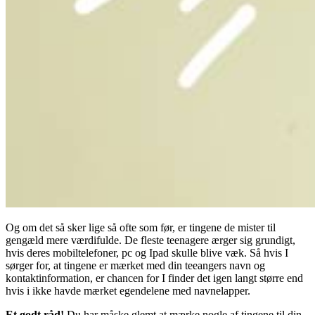
Og om det så sker lige så ofte som før, er tingene de mister til
gengæld mere værdifulde. De fleste teenagere ærger sig grundigt,
hvis deres mobiltelefoner, pc og Ipad skulle blive væk. Så hvis I
sørger for, at tingene er mærket med din teeangers navn og
kontaktinformation, er chancen for I finder det igen langt større end
hvis i ikke havde mærket egendelene med navnelapper.
Et godt råd!
Du har måske glemt at mærke nogle af tingene til din