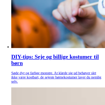
DIY-tips: Seje og billige kostumer til
børn
Søde dyr og farlige monstre. At klæde sig ud behøver slet
ikke være kostbart, de sejeste børnekostumer laver du nemlig
selv.