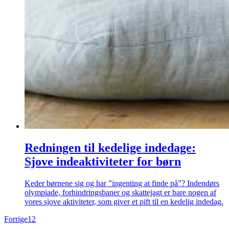
Redningen til kedelige indedage:
Sjove indeaktiviteter for børn
Keder børnene sig og har ”ingenting at finde på”? Indendørs
olympiade, forhindringsbaner og skattejagt er bare nogen af
vores sjove aktiviteter, som giver et pift til en kedelig indedag.
Forrige
1
2