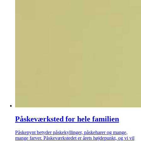
Påskeværksted for hele familien
Påskepynt betyder påskekyllinger, påskeharer og mange,
mange farver. Påskeværkstedet er årets højdepunkt, og vi vil