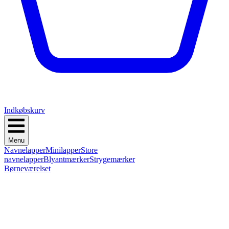
Indkøbskurv
Menu
Navnelapper
Minilapper
Store
navnelapper
Blyantmærker
Strygemærker
Børneværelset