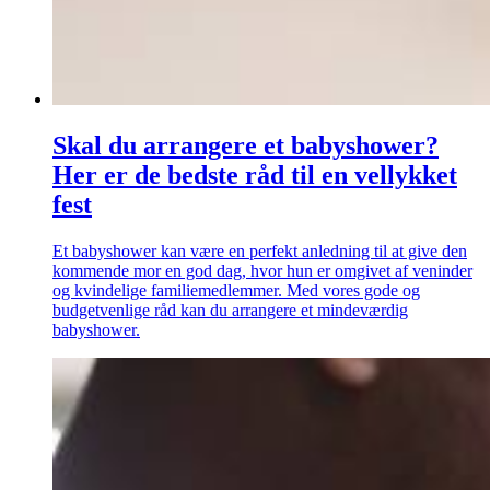
Skal du arrangere et babyshower?
Her er de bedste råd til en vellykket
fest
Et babyshower kan være en perfekt anledning til at give den
kommende mor en god dag, hvor hun er omgivet af veninder
og kvindelige familiemedlemmer. Med vores gode og
budgetvenlige råd kan du arrangere et mindeværdig
babyshower.