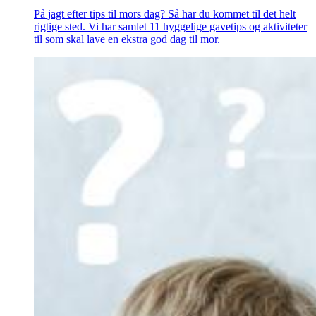
På jagt efter tips til mors dag? Så har du kommet til det helt
rigtige sted. Vi har samlet 11 hyggelige gavetips og aktiviteter
til som skal lave en ekstra god dag til mor.