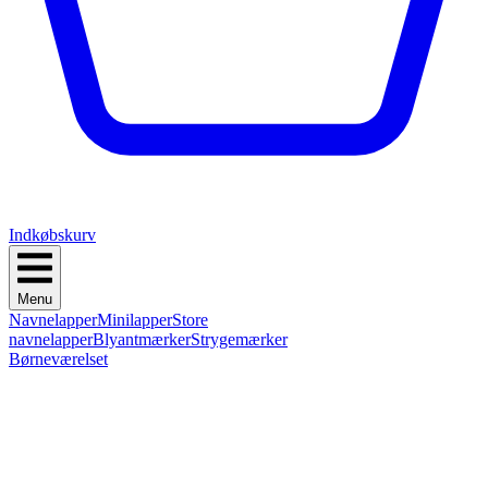
Indkøbskurv
Menu
Navnelapper
Minilapper
Store
navnelapper
Blyantmærker
Strygemærker
Børneværelset