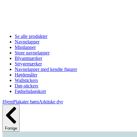
Se alle produkter
Navnelapper
Minilapper
Store navnelapper
Blyantmærker
Strygemærker
Navnelapper med kendte figurer
Højdemåler
Wallstickers
Dør-stickers
Fødselsdagskort
Hjem
Plakater børn
Arktiske dyr
Forrige