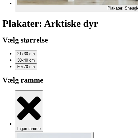
Plakater: Sneugl
Plakater: Arktiske dyr
Vælg størrelse
21x30
cm
30x40
cm
50x70
cm
Vælg ramme
Ingen ramme