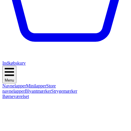
Indkøbskurv
Menu
Navnelapper
Minilapper
Store
navnelapper
Blyantmærker
Strygemærker
Børneværelset