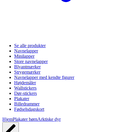
Se alle produkter
Navnelapper
Minilapper
Store navnelapper
Blyantmærker
Strygemærker
Navnelapper med kendte figurer
Højdemåler
Wallstickers
Dør-stickers
Plakater
Billedrammer
Fødselsdagskort
Hjem
Plakater børn
Arktiske dyr