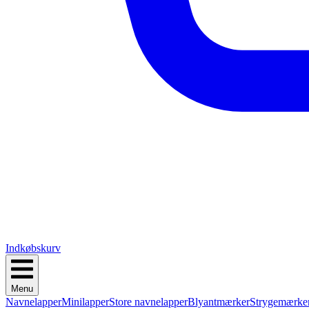
Indkøbskurv
Menu
Navnelapper
Minilapper
Store navnelapper
Blyantmærker
Strygemærke