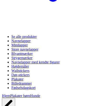
Se alle produkter
Navnelapper
Minilapper
Store navnelapper
Blyantmærker
Strygemærker
Navnelapper med kendte figurer
Højdemåler
Wallstickers
Dør-stickers
Plakater
Billedrammer
Fødselsdagskort
Hjem
Plakater børn
Hunde