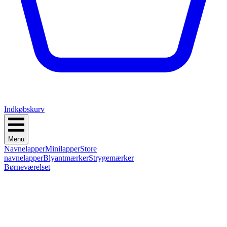
Indkøbskurv
Menu
Navnelapper
Minilapper
Store
navnelapper
Blyantmærker
Strygemærker
Børneværelset