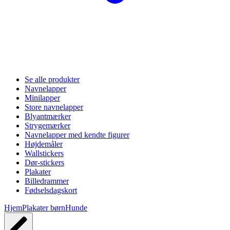
Se alle produkter
Navnelapper
Minilapper
Store navnelapper
Blyantmærker
Strygemærker
Navnelapper med kendte figurer
Højdemåler
Wallstickers
Dør-stickers
Plakater
Billedrammer
Fødselsdagskort
Hjem
Plakater børn
Hunde