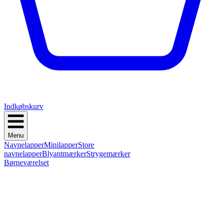
Indkøbskurv
Menu
Navnelapper
Minilapper
Store
navnelapper
Blyantmærker
Strygemærker
Børneværelset