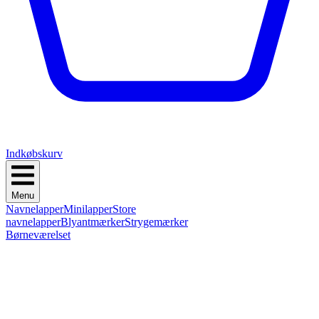
Indkøbskurv
Menu
Navnelapper
Minilapper
Store
navnelapper
Blyantmærker
Strygemærker
Børneværelset