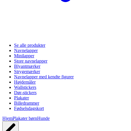
Se alle produkter
Navnelapper
Minilapper
Store navnelapper
Blyantmærker
Strygemærker
Navnelapper med kendte figurer
Højdemåler
Wallstickers
Dør-stickers
Plakater
Billedrammer
Fødselsdagskort
Hjem
Plakater børn
Hunde