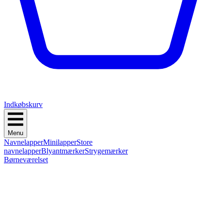
Indkøbskurv
Menu
Navnelapper
Minilapper
Store
navnelapper
Blyantmærker
Strygemærker
Børneværelset