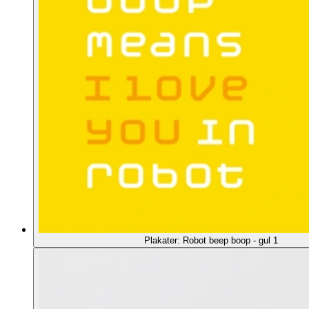
Plakater: Robot beep boop - gul 1