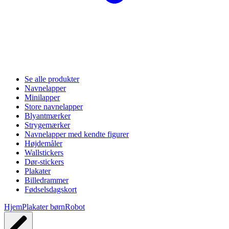
Se alle produkter
Navnelapper
Minilapper
Store navnelapper
Blyantmærker
Strygemærker
Navnelapper med kendte figurer
Højdemåler
Wallstickers
Dør-stickers
Plakater
Billedrammer
Fødselsdagskort
Hjem
Plakater børn
Robot