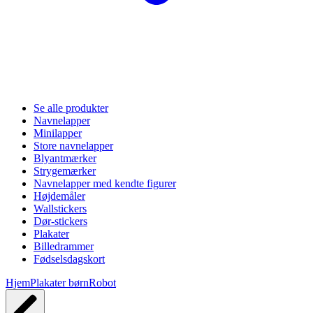
Se alle produkter
Navnelapper
Minilapper
Store navnelapper
Blyantmærker
Strygemærker
Navnelapper med kendte figurer
Højdemåler
Wallstickers
Dør-stickers
Plakater
Billedrammer
Fødselsdagskort
Hjem
Plakater børn
Robot