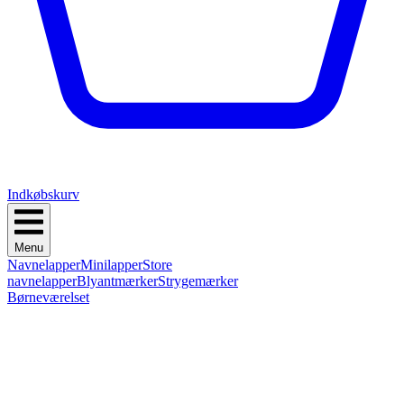
Indkøbskurv
Menu
Navnelapper
Minilapper
Store
navnelapper
Blyantmærker
Strygemærker
Børneværelset