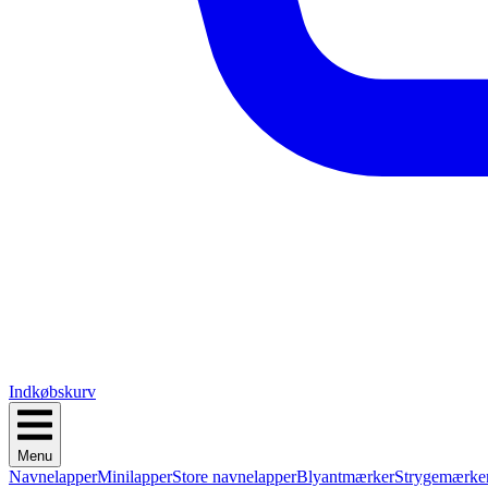
Indkøbskurv
Menu
Navnelapper
Minilapper
Store navnelapper
Blyantmærker
Strygemærke