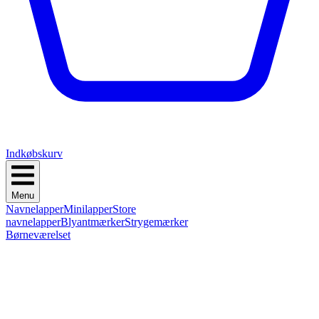
Indkøbskurv
Menu
Navnelapper
Minilapper
Store
navnelapper
Blyantmærker
Strygemærker
Børneværelset