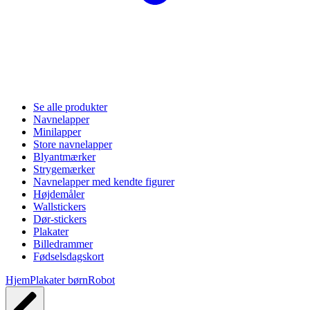
Se alle produkter
Navnelapper
Minilapper
Store navnelapper
Blyantmærker
Strygemærker
Navnelapper med kendte figurer
Højdemåler
Wallstickers
Dør-stickers
Plakater
Billedrammer
Fødselsdagskort
Hjem
Plakater børn
Robot