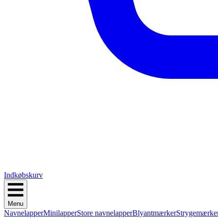
Indkøbskurv
Menu
Navnelapper
Minilapper
Store navnelapper
Blyantmærker
Strygemærke