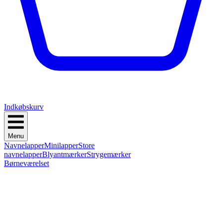
Indkøbskurv
Menu
Navnelapper
Minilapper
Store
navnelapper
Blyantmærker
Strygemærker
Børneværelset