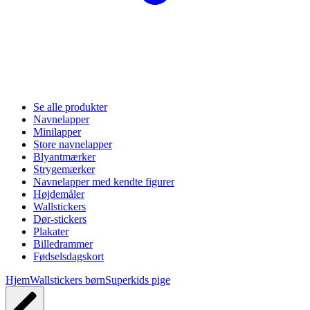
Se alle produkter
Navnelapper
Minilapper
Store navnelapper
Blyantmærker
Strygemærker
Navnelapper med kendte figurer
Højdemåler
Wallstickers
Dør-stickers
Plakater
Billedrammer
Fødselsdagskort
Hjem
Wallstickers børn
Superkids pige