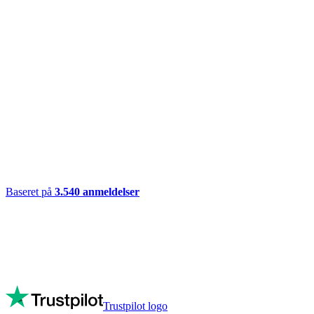
Baseret på
3.540
anmeldelser
Trustpilot logo