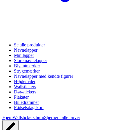
Se alle produkter
Navnelapper
Minilapper
Store navnelapper
Blyantmærker
Strygemærker
Navnelapper med kendte figurer
Højdemåler
Wallstickers
Dør-stickers
Plakater
Billedrammer
Fødselsdagskort
Hjem
Wallstickers børn
Stjerner i alle farver