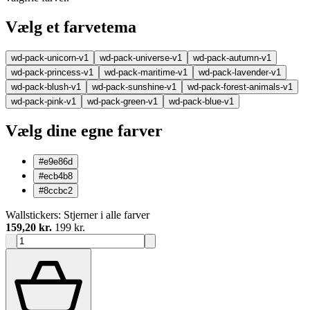
Vælg et farvetema
wd-pack-unicorn-v1
wd-pack-universe-v1
wd-pack-autumn-v1
wd-pack-princess-v1
wd-pack-maritime-v1
wd-pack-lavender-v1
wd-pack-blush-v1
wd-pack-sunshine-v1
wd-pack-forest-animals-v1
wd-pack-pink-v1
wd-pack-green-v1
wd-pack-blue-v1
Vælg dine egne farver
#e9e86d
#ecb4b8
#8ccbc2
Wallstickers: Stjerner i alle farver
159,20 kr.
199 kr.