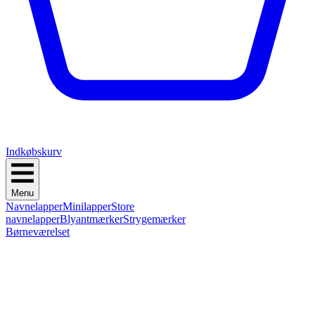
Indkøbskurv
Menu
Navnelapper
Minilapper
Store
navnelapper
Blyantmærker
Strygemærker
Børneværelset