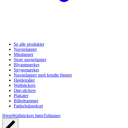
Se alle produkter
Navnelapper
Minilapper
Store navnelapper
Blyantmærker
Strygemærker
Navnelapper med kendte figurer
Højdemåler
Wallstickers
Dør-stickers
Plakater
Billedrammer
Fødselsdagskort
Hjem
Wallstickers børn
Tulipaner