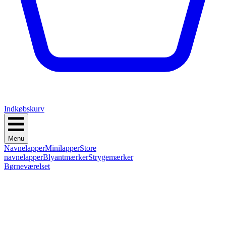
Indkøbskurv
Menu
Navnelapper
Minilapper
Store
navnelapper
Blyantmærker
Strygemærker
Børneværelset