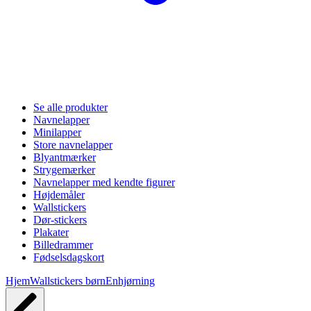
Se alle produkter
Navnelapper
Minilapper
Store navnelapper
Blyantmærker
Strygemærker
Navnelapper med kendte figurer
Højdemåler
Wallstickers
Dør-stickers
Plakater
Billedrammer
Fødselsdagskort
Hjem
Wallstickers børn
Enhjørning