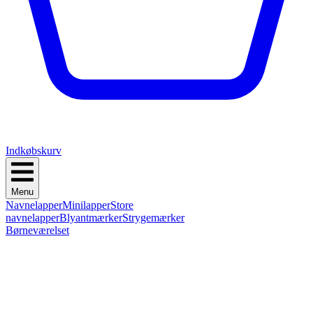
Indkøbskurv
Menu
Navnelapper
Minilapper
Store
navnelapper
Blyantmærker
Strygemærker
Børneværelset