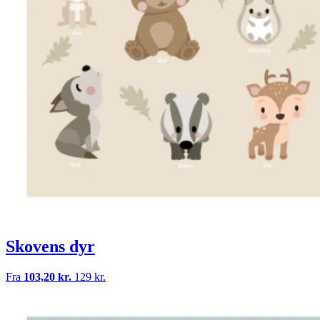
Skovens dyr
Fra
103,20 kr.
129 kr.