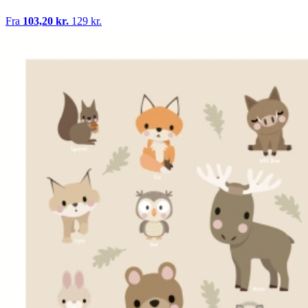
Fra
103,20 kr.
129 kr.