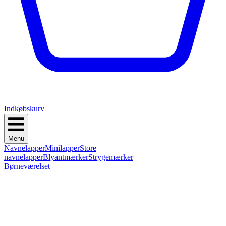
Indkøbskurv
Menu
Navnelapper
Minilapper
Store
navnelapper
Blyantmærker
Strygemærker
Børneværelset