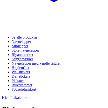
Se alle produkter
Navnelapper
Minilapper
Store navnelapper
Blyantmærker
Strygemærker
Navnelapper med kendte figurer
Højdemåler
Wallstickers
Dør-stickers
Plakater
Billedrammer
Fødselsdagskort
Hjem
Plakater børn