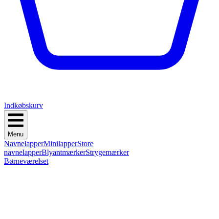
Indkøbskurv
Menu
Navnelapper
Minilapper
Store
navnelapper
Blyantmærker
Strygemærker
Børneværelset