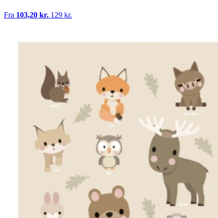
Fra
103,20 kr.
129 kr.