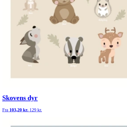
Skovens dyr
Fra
103,20 kr.
129 kr.