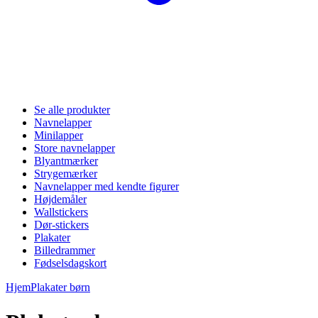
Se alle produkter
Navnelapper
Minilapper
Store navnelapper
Blyantmærker
Strygemærker
Navnelapper med kendte figurer
Højdemåler
Wallstickers
Dør-stickers
Plakater
Billedrammer
Fødselsdagskort
Hjem
Plakater børn